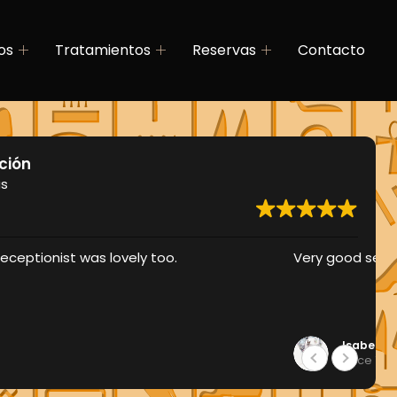
os
Tratamientos
Reservas
Contacto
ación
as
rvice
 Dorado
7 meses