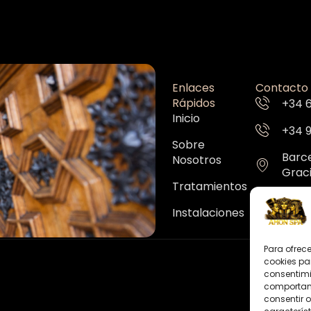
Enlaces
Contacto
Rápidos
+34 
Inicio
+34 
Sobre
Barc
Nosotros
Graci
Tratamientos
Instalaciones
Para ofrec
cookies pa
consentimi
comportami
consentir o