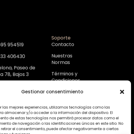
Soporte
Contacto
695 954519
Nuestras
933 406430
Normas
elona, Paseo de
Términos y
a 78, Bajos 3
Condiciones
Gestionar consentimiento
er las mejores experiencias, utilizamos tecnologías como las
ra almacenar y/o acceder a la información del dispositivo. El
ento de estas tecnologías nos permitirá procesar datos como el
ento de navegación o las identificaciones únicas en este sitio. No
 retirar el consentimiento, puede afectar negativamente a ciertas