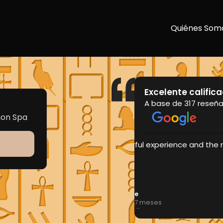
Quiénes Som
Excelente calific
A base de 317 reseñ
mon Spa
 receptionist was lovely too.
Very good se
Isabel
hace 