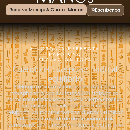
Reserva Masaje A Cuatro Manos
Escríbenos
SINCRONÍA PERFECTA
PARA UNA
RELAJACIÓN TOTAL
Cuando el cuerpo se rinde al
equilibrio
El Masaje a Cuatro Manos es una experiencia
exclusiva en la que dos terapeutas trabajan de
forma sincronizada sobre todo el cuerpo, creando
una sensación envolvente y profunda de
relajación. Los movimientos coordinados y rítmicos
inducen a un estado de desconexión total,
permitiendo que la mente se libere del control y el