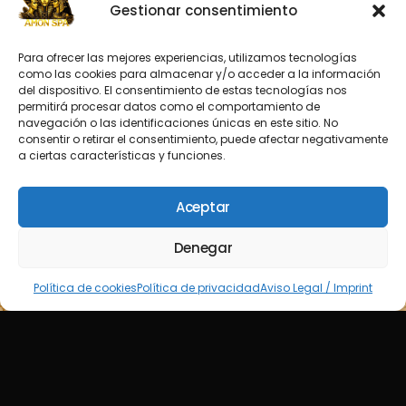
Gestionar consentimiento
Para ofrecer las mejores experiencias, utilizamos tecnologías
como las cookies para almacenar y/o acceder a la información
del dispositivo. El consentimiento de estas tecnologías nos
permitirá procesar datos como el comportamiento de
navegación o las identificaciones únicas en este sitio. No
consentir o retirar el consentimiento, puede afectar negativamente
a ciertas características y funciones.
Aceptar
Denegar
Reserva
Regalar
Promo
Paquetes
Idioma
Política de cookies
Política de privacidad
Aviso Legal / Imprint
en Línea